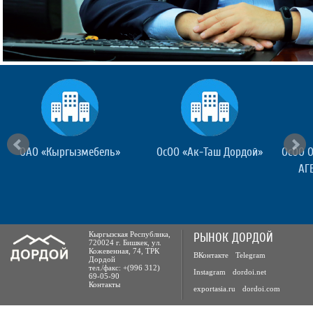
ОАО «Кыргызмебель»
ОсОО «Ак-Таш Дордой»
ОсОО 
АГ
Кыргызская Республика,
РЫНОК ДОРДОЙ
720024 г. Бишкек, ул.
Кожевенная, 74, ТРК
ВКонтакте
Telegram
Дордой
тел./факс: +(996 312)
Instagram
dordoi.net
69-05-90
Контакты
exportasia.ru
dordoi.com