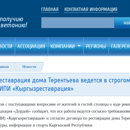
ГЛАВНАЯ
КОНТАКТНАЯ ИНФОРМАЦИЯ
ополучию
танию!
ВОСТИ
АССОЦИАЦИЯ
КОМПАНИИ
РЕГИОНЫ
ГАЛЕРЕЯ
авная
Новости
еставрация дома Терентьева ведется в строго
ИПИ «Кыргызреставрация»
язи с поступающими вопросами от жителей и гостей столицы о ходе рек
циация «Дордой» сообщает, что все работы ведутся согласно требованиям
И) «Кыргызреставрация» и согласно договора по реставрации дома Тере
туры, информации и спорта Кыргызской Республики.