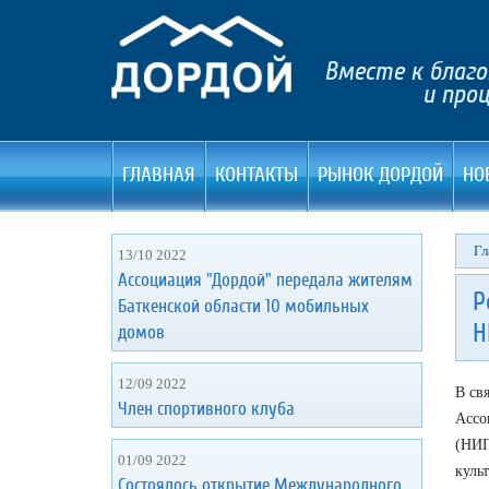
Вместе к благ
и процве
ГЛАВНАЯ
КОНТАКТЫ
РЫНОК ДОРДОЙ
НО
Гл
13/10 2022
Ассоциация "Дордой" передала жителям
Р
Баткенской области 10 мобильных
Н
домов
12/09 2022
В св
Член спортивного клуба
Ассо
(НИП
01/09 2022
куль
Состоялось открытие Международного