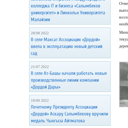
Отме
колледжа IT и бизнеса «Салымбеков
выпо
университет» и Линкольн Университета
возл
Малайзии
необ
Мини
28/08 2022
В селе Максат Ассоциация «Дордой»
теку
ввела в эксплуатацию новый детский
дере
сад
21/07 2022
В селе Ат-Башы начали работать новые
производственные линии компании
«Дордой Дары»
10/06 2022
Почетному Президенту Ассоциации
«Дордой» Аскару Салымбекову вручили
медаль Чынгыза Айтматова