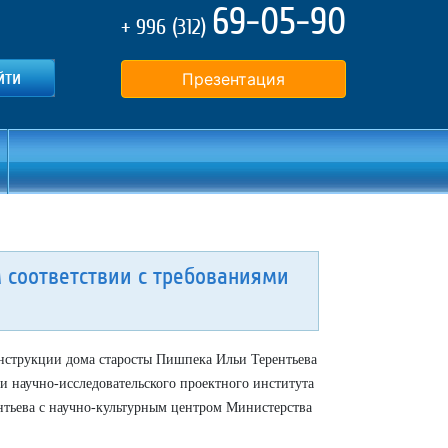
69-05-90
+ 996 (312)
Презентация
м соответствии с требованиями
онструкции дома старосты Пишпека Ильи Терентьева
и научно-исследовательского проектного института
нтьева с научно-культурным центром Министерства